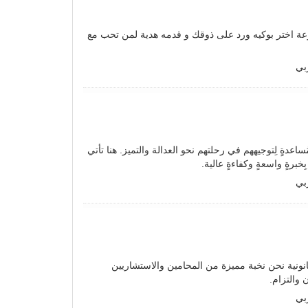
وعة اختر بوكيه ورد على ذوقك و قدمه هدية لمن تحب مع
بي
عدةٍ لِتوجيههم في رحلتهم نحو العدالة والتميز. هنا تأتي
رةٍ واسعةٍ وكفاءةٍ عالية.
بي
انونية نحن نخبة مميزة من المحامين والاستشاريين
 والتزام.
بي