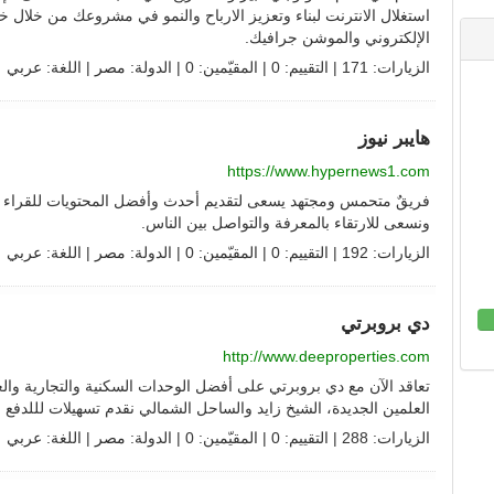
استغلال الانترنت لبناء وتعزيز الارباح والنمو في مشروعك من خلال خ
الإلكتروني والموشن جرافيك.
الزيارات: 171 | التقييم: 0 | المقيّمين: 0 | الدولة:
مصر
| اللغة:
عربي
هايبر نيوز
https://www.hypernews1.com
فريقٌ متحمس ومجتهد يسعى لتقديم أحدث وأفضل المحتويات للقراء في
ونسعى للارتقاء بالمعرفة والتواصل بين الناس.
الزيارات: 192 | التقييم: 0 | المقيّمين: 0 | الدولة:
مصر
| اللغة:
عربي
دي بروبرتي
http://www.deeproperties.com
تعاقد الآن مع دي بروبرتي على أفضل الوحدات السكنية والتجارية والعق
العلمين الجديدة، الشيخ زايد والساحل الشمالي نقدم تسهيلات لللدفع
الزيارات: 288 | التقييم: 0 | المقيّمين: 0 | الدولة:
مصر
| اللغة:
عربي