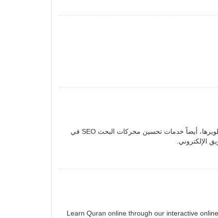
شركة سيو بيلد SEO Builde رائدة في تصميم المواقع الالكترونية وتطويرها، أيضاً خدمات تحسين محركات البحث SEO في
ق الإلكتروني.
Learn Quran online through our interactive onlin