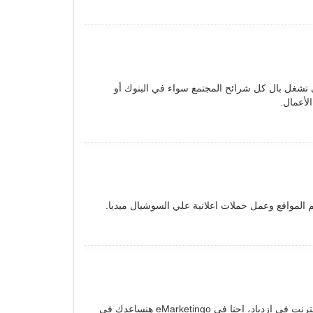
تشغل بال كل شرائح المجتمع سواء في البنوك أو
لأعمال.
 المواقع وعمل حملات اعلانية علي السوشيال ميديا.
العالم في تقدم تكنولوجي كبير والمشاريع التي اصبحت تعتمد على الإنترنت في ازدياد، احنا في eMarketingo هنساعدك في