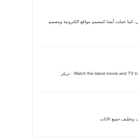
البحث seo والتسويق الالكتروني، كما عملت أيضا كمصمم مواقع الكترونية ومصمم
Watch the latest movie and  - تريلر.
وتغليف جميع الاثاث.