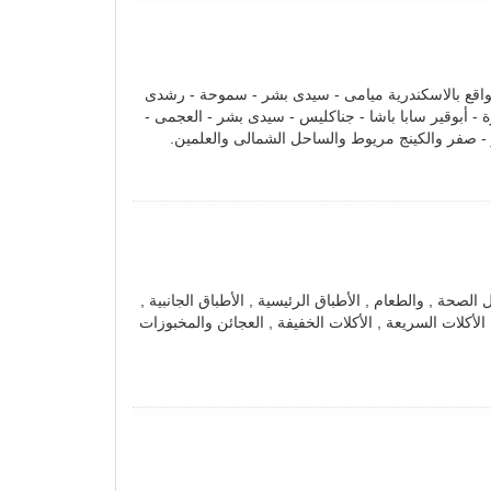
واقع بالاسكندرية ميامى - سيدى بشر - سموحة - رشدى
ة - أبوقير سابا باشا - جناكليس - سيدى بشر - العجمى -
ر - صفر والكينج مريوط والساحل الشمالى والعلمين.
لصحة , والطعام , الأطباق الرئيسية , الأطباق الجانبية ,
, الأكلات السريعة , الأكلات الخفيفة , العجائن والمخبوزات