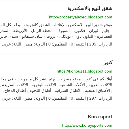
شقق للبيع بالاسكندرية
http://propertyalexeg.blogspot.com
موقع شقق للبيع بالاسكندريه لإعلانات الشقق كاش وتقسيط، بكل الم
- جليم - لوران - فكتوريا - السيوف - محطة الرمل - الأزريطة - المندر
العصافرة - الداون تاون - بولكلى - ثروت - سان ستيفانو - سيدى جاب
الزيارات: 295 | التقييم: 0 | المقيّمين: 0 | الدولة:
مصر
| اللغة:
عربي
كنوز
https://konouz11.blogspot.com
أهلآ بكم في كنوز ، موقع مميز جدا يهتم بنشر كل ما هو جديد في مجال ا
الأكلات العربية , الأكلات الشامية , الأكلات البحرية , الأكلات السريعة 
, الأطباق الصحية , الأطباق الشرقية , أطباق اللحوم , أطباق الدجاج.
الزيارات: 297 | التقييم: 0 | المقيّمين: 0 | الدولة:
مصر
| اللغة:
عربي
Kora sport
http://www.koraysports.com