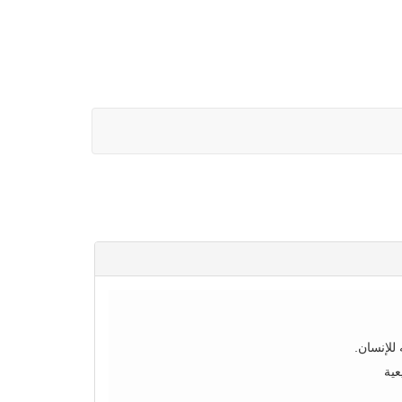
للإنسان.
عية